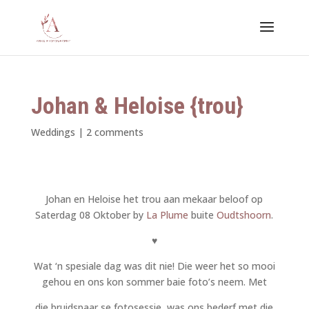
Johan & Heloise {trou}
Weddings
|
2 comments
Johan en Heloise het trou aan mekaar beloof op
Saterdag 08 Oktober by
La Plume
buite
Oudtshoorn
.
♥
Wat ‘n spesiale dag was dit nie! Die weer het so mooi
gehou en ons kon sommer baie foto’s neem. Met
die bruidspaar se fotosessie, was ons bederf met die